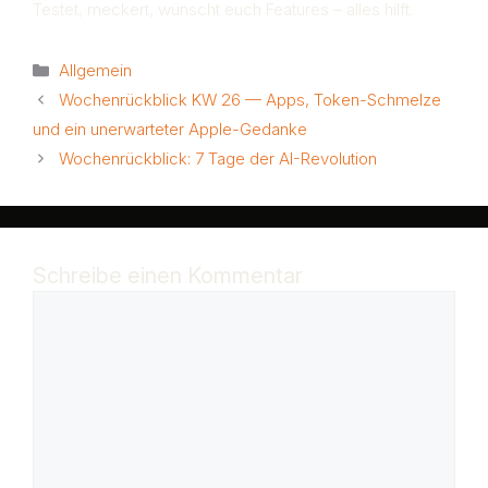
Testet, meckert, wünscht euch Features – alles hilft.
Kategorien
Allgemein
Wochenrückblick KW 26 — Apps, Token-Schmelze
und ein unerwarteter Apple-Gedanke
Wochenrückblick: 7 Tage der AI-Revolution
Schreibe einen Kommentar
Kommentar