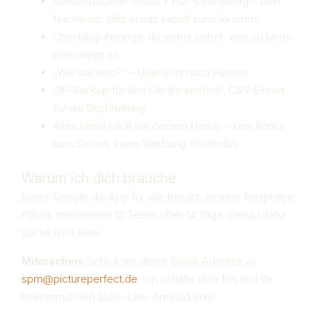
Vorher/Nachher-Fotos + PDF-Leih-Beleg – dein
Nachweis, falls etwas kaputt zurückkommt
Überfällig-Anzeige: du siehst sofort, was zu lange
unterwegs ist
„Wer hat was?“ – Übersicht nach Person
ZIP-Backup für den Gerätewechsel, CSV-Export
für die Buchhaltung
Alles bleibt lokal auf deinem Handy – kein Konto,
kein Server, keine Werbung. Kostenlos.
Warum ich dich brauche
Bevor Google die App für alle freigibt, ist eine Testphase
Pflicht: mindestens 12 Tester über 14 Tage. Genau dafür
suche ich Leute.
Mitmachen:
Schick mir deine Gmail-Adresse an
spm@pictureperfect.de
, ich schalte dich frei und du
bekommst den Store-Link. Android only.