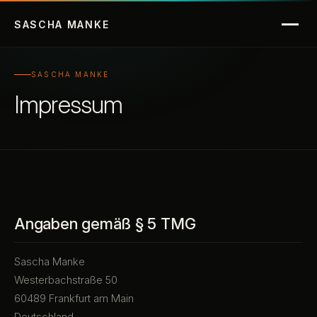
Über mich
SASCHA
MANKE
Blog
SASCHA MANKE
Impressum
KI-News
Kontakt
Angaben gemäß § 5 TMG
Sascha Manke
Westerbachstraße 50
60489 Frankfurt am Main
Deutschland