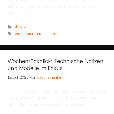
deuten auf eine weitere Phase der Popularität des KI-
Modells hin.
Kategorien
KI-News
Kommentar hinterlassen
Wochenrückblick: Technische Notizen
und Modelle im Fokus
13. Juli 2026
von
saschamanke
Ein Fehler bei GitHub sorgte für Unruhen, während sich im
HuggingFace-Blog nur ein leeres Titelzeichen befand.
Die KI-Welt wartet gespannt auf die nächste
Entwicklungsmeile.