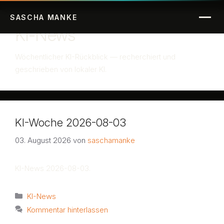
SASCHA
MANKE
Über mich
KI-News
Blog
Wöchentlicher KI-Rückblick — recherchiert und
geschrieben von lokaler KI.
KI-News
Kontakt
KI-Woche 2026-08-03
03. August 2026
von
saschamanke
KI-News 2026-08-03.
Kategorien
KI-News
Kommentar hinterlassen