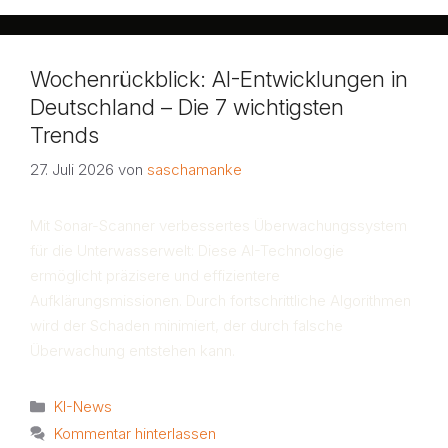
Wochenrückblick: AI-Entwicklungen in
Deutschland – Die 7 wichtigsten
Trends
27. Juli 2026
von
saschamanke
Mit Sonar-Scanner verbessertes Überwachungssystem
für die Unterwasserwelt: Diese AI-Technologie
ermöglicht präzisere und effizientere
Aufklärungsmissionen. Durch fortschrittliche Algorithmen
wird der Schaden minimiert, der durch falsche
Überwachung entstehen kann.
Kategorien
KI-News
Kommentar hinterlassen