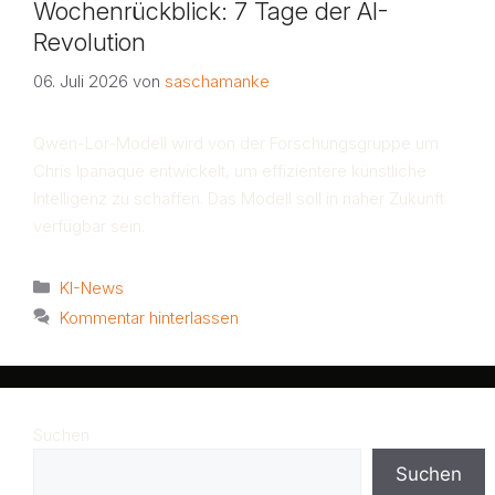
Wochenrückblick: 7 Tage der AI-
Revolution
06. Juli 2026
von
saschamanke
Qwen-Lor-Modell wird von der Forschungsgruppe um
Chris Ipanaque entwickelt, um effizientere künstliche
Intelligenz zu schaffen. Das Modell soll in naher Zukunft
verfügbar sein.
Kategorien
KI-News
Kommentar hinterlassen
Suchen
Suchen