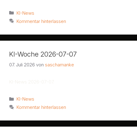
Kategorien
KI-News
Kommentar hinterlassen
KI-Woche 2026-07-07
07. Juli 2026
von
saschamanke
KI-News 2026-07-07.
Kategorien
KI-News
Kommentar hinterlassen