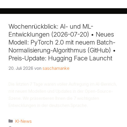
Wochenrückblick: AI- und ML-
Entwicklungen (2026-07-20) • Neues
Modell: PyTorch 2.0 mit neuem Batch-
Normalisierung-Algorithmus (GitHub) •
Preis-Update: Hugging Face Launcht
20. Juli 2026
von
saschamanke
Die letzten 7 Tage waren voller Aufregung im AI-Bereich,
mit neuen Modellen und Updates in der Open-Source-
Szene. Wir präsentieren Ihnen die 7 wichtigsten
Entwicklungen in der deutschen Sprache.
Kategorien
KI-News