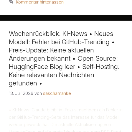
Kommentar hinterlassen
Wochenrückblick: KI-News • Neues
Modell: Fehler bei GitHub-Trending •
Preis-Update: Keine aktuellen
Änderungen bekannt • Open Source:
HuggingFace Blog leer • Self-Hosting:
Keine relevanten Nachrichten
gefunden •
13. Juli 2026
von
saschamanke
• KI-News: Claude bleibt im Fokus, nachdem ein Fehler in
der GitHub-Trending-Seite das Interesse für das Modell
wieder geweckt hat. Die aktuelle Aktualisierung von
HuggingFace und die erste Meldung aus dem RSS-Feed