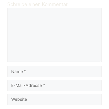
Schreibe einen Kommentar
Kommentar
Name
E-
Mail-
Adresse
Website