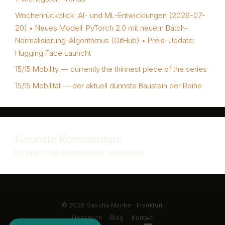
Wochenrückblick: AI- und ML-Entwicklungen (2026-07-
20) • Neues Modell: PyTorch 2.0 mit neuem Batch-
Normalisierung-Algorithmus (GitHub) • Preis-Update:
Hugging Face Launcht
15/15 Mobility — currently the thinnest piece of the series
15/15 Mobilität — der aktuell dünnste Baustein der Reihe
Neueste Kommentare
Es sind keine Kommentare vorhanden.
© 2026 Sascha Manke · Frankfurt
Über mich
Blog
Kontakt